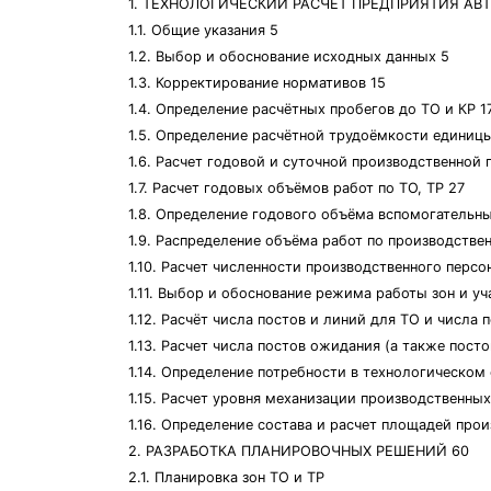
1. ТЕХНОЛОГИЧЕСКИЙ РАСЧЕТ ПРЕДПРИЯТИЯ АВ
1.1. Общие указания 5
1.2. Выбор и обоснование исходных данных 5
1.3. Корректирование нормативов 15
1.4. Определение расчётных пробегов до ТО и КР 1
1.5. Определение расчётной трудоёмкости единицы
1.6. Расчет годовой и суточной производственной
1.7. Расчет годовых объёмов работ по ТО, ТР 27
1.8. Определение годового объёма вспомогательны
1.9. Распределение объёма работ по производстве
1.10. Расчет численности производственного персо
1.11. Выбор и обоснование режима работы зон и у
1.12. Расчёт числа постов и линий для ТО и числа 
1.13. Расчет числа постов ожидания (а также пост
1.14. Определение потребности в технологическом
1.15. Расчет уровня механизации производственных
1.16. Определение состава и расчет площадей пр
2. РАЗРАБОТКА ПЛАНИРОВОЧНЫХ РЕШЕНИЙ 60
2.1. Планировка зон ТО и ТР