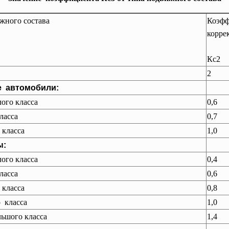
жного состава
Коэф
корре
Кс2
2
е автомобили:
лого класса
0,6
ласса
0,7
 класса
1,0
ы:
лого класса
0,4
ласса
0,6
 класса
0,8
 класса
1,0
льшого класса
1,4