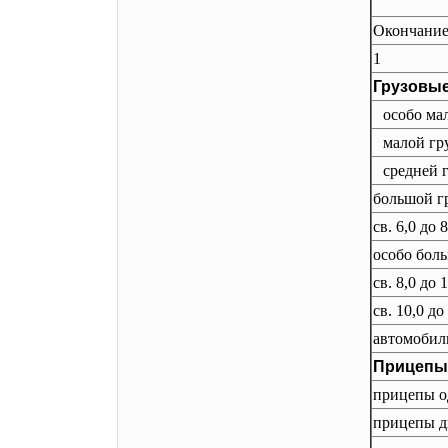
Окончание 
1
Грузовы
особо ма
малой гр
средней 
большой гр
св. 6,0 до 
особо бол
св. 8,0 до 
св. 10,0 до
автомобил
Прицепы
прицепы о
прицепы д