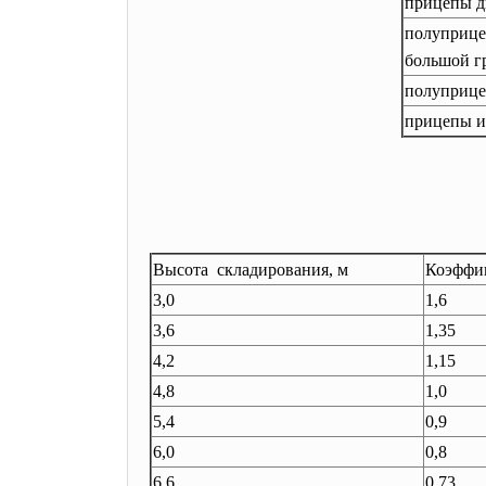
прицепы д
полуприце
большой г
полуприце
прицепы и
Высота складирования, м
Коэффи
3,0
1,6
3,6
1,35
4,2
1,15
4,8
1,0
5,4
0,9
6,0
0,8
6,6
0,73