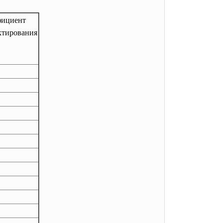
фициент
ктирования