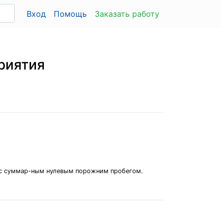
Вход
Помощь
Заказать работу
риятия
ию с суммар-ным нулевым порожним пробегом.