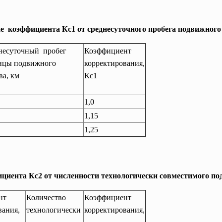
е коэффициента Кс1 от среднесуточного пробега подвижного
несуточный пробег
Коэффициент
ицы подвижного
корректирования,
ва, км
Кс1
1,0
1,15
1,25
циента Кс2 от численности технологически совместимого по
нт
Количество
Коэффициент
вания,
технологически
корректирования,