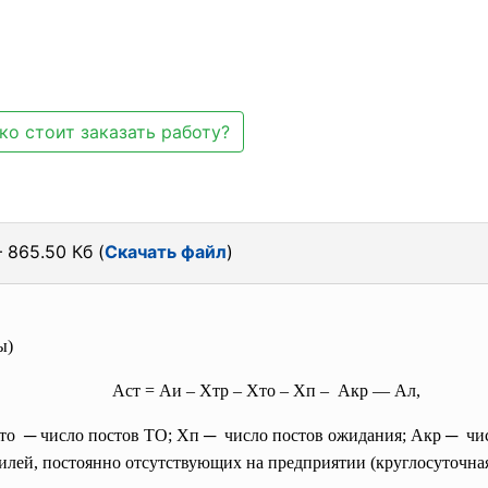
ко стоит заказать работу?
 865.50 Кб (
Скачать файл
)
ы)
Аст = Аи – Хтр – Хто – Хп – Акр — Ал,
Хто ─ число постов ТО; Хп ─ число постов ожидания; Акр ─ чи
илей, постоянно отсутствующих на предприятии (круглосуточная