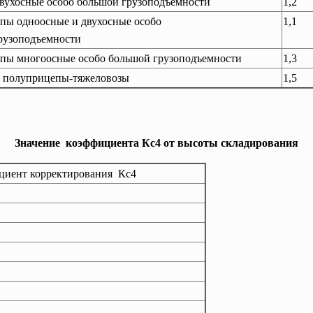
вухосные особо большой
грузоподъемности
1,2
пы одноосные и двухосные особо
1,1
рузоподъемности
пы многоосные особо большой грузоподъемности
1,3
 полуприцепы-тяжеловозы
1,5
Значение коэффициента Кс4 от высоты складирования
циент корректирования Кс4