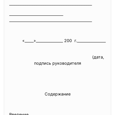
______________________________
________________
______________________________
______________________________
________________
«_____»_______________ 200 г.________________
(дата,
подпись руководителя
Содержание
Введение