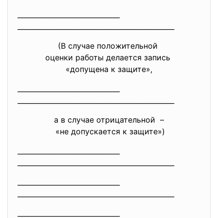
______________________________
______________________________
________________
(В случае положительной
оценки работы делается запись
«допущена к защите»,
______________________________
______________________________
________________
а в случае отрицательной –
«не допускается к защите»)
______________________________
______________________________
________________
______________________________
______________________________
________________
______________________________