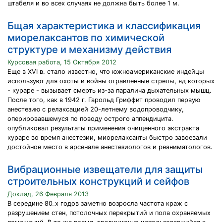
штабеля и во всех случаях не должна быть более 1 м.
Бщая характеристика и классификация
миорелаксантов по химической
структуре и механизму действия
Курсовая работа, 15 Октября 2012
Еще в XVI в. стало известно, что южноамериканские индейцы
используют для охоты и войны отравленные стрелы, яд которых
- кураре - вызывает смерть из-за паралича дыхательных мышц.
После того, как в 1942 г. Гарольд Гриффит проводил первую
анестезию с релаксацией 20-летнему водопроводчику,
оперировавшемуся по поводу острого аппендицита.
опубликовал результаты применения очищенного экстракта
кураре во время анестезии, миорелаксанты быстро завоевали
достойное место в арсенале анестезиологов и реаниматологов.
Вибрационные извещатели для защиты
строительных конструкций и сейфов
Доклад, 26 Февраля 2013
В середине 80_х годов заметно возросла частота краж с
разрушением стен, потолочных перекрытий и пола охраняемых