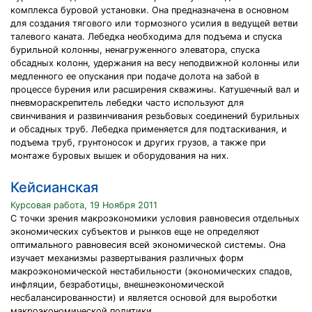
комплекса буровой установки. Она предназначена в основном
для создания тягового или тормозного усилия в ведущей ветви
талевого каната. Лебедка необходима для подъема и спуска
бурильной колонны, ненагруженного элеватора, спуска
обсадных колонн, удержания на весу неподвижной колонны или
медленного ее опускания при подаче долота на забой в
процессе бурения или расширения скважины. Катушечный вал и
пневмораскрепитель лебедки часто используют для
свинчивания и развинчивания резьбовых соединений бурильных
и обсадных труб. Лебедка применяется для подтаскивания, и
подъема труб, грунтоносок и других грузов, а также при
монтаже буровых вышек и оборудования на них.
Кейсианская
Курсовая работа, 19 Ноября 2011
С точки зрения макроэкономики условия равновесия отдельных
экономических субъектов и рынков еще не определяют
оптимального равновесия всей экономической системы. Она
изучает механизмы развертывания различных форм
макроэкономической нестабильности (экономических спадов,
инфляции, безработицы, внешнеэкономической
несбалансированности) и является основой для выроботки
макроэкономической политики.