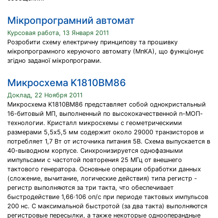
Мікропрограмний автомат
Курсовая работа, 13 Января 2011
Розробити схему електричну принципову та прошивку
мікропрограмного керуючого автомату (МпКА), що функціонує
згідно заданої мікропрограми.
Микросхема K1810ВМ86
Доклад, 22 Ноября 2011
Микросхема K1810ВМ86 представляет собой однокристальный
16-битовый МП, выполненный по высококачественной n-МОП-
технологии. Кристалл микросхемы с геометрическими
размерами 5,5x5,5 мм содержит около 29000 транзисторов и
потребляет 1,7 Вт от источника питания 5B. Схема выпускается в
40-выводном корпусе. Синхронизируется однофазными
импульсами с частотой повторения 25 МГц от внешнего
тактового генератора. Основные операции обработки данных
(сложение, вычитание, логические действия) типа регистр -
регистр выполняются за три такта, что обеспечивает
быстродействие 1,66·106 оп/с при периоде тактовых импульсов
200 нс. С максимальной быстротой (за два такта) выполняются
регистровые пересылки, а также некоторые однооперандные