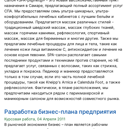
Салон «SPA-pl@net@» - это новый высококачественный пункт
назначения в Самаре, предлагающий полный ассортимент услуг
СПА. Мы предоставляем семь ультра-шикарных, ультра-
комфортабельных лечебных кабинетов с лучшим бельём и
оборудованием. Предлагается массаж различных стилей -
традиционный шведский массаж, массаж глубоких тканей,
массаж горячими камнями, рефлексология, спортивный
массаж, массаж для беременных и многие другие. Также мы
предлагаем лечебные процедуры для лица и тела, такие как
лечение кожи лица витамином С, антиоксидантом и лечение на
основе корня певонии. SPA-салон располагает самыми
последними продуктами и техниками против старения, но НЕ
предлагает услуг, связанных с волосами, таких как стрижка,
укладка и покраска. Педикюр и маникюр предоставляются
только в том случае, если это часть полной лечебной
процедуры, такой как Kneipp's Arnica и Calendula Foot, а также
рефлексология. Фактически, в плане расположения, мы
предпочитаем находиться рядом с парикмахерской и
маникюрным салоном для возможностей совместного рынка.
Разработка бизнес-плана предприятия
Курсовая работа, 04 Апреля 2011
В рыночной экономике бизнес – план является рабочим