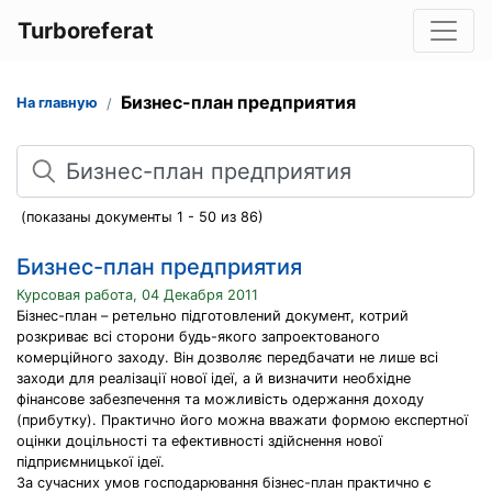
Turboreferat
Бизнес-план предприятия
На главную
Поиск
(показаны документы 1 - 50 из 86)
Бизнес-план предприятия
Курсовая работа, 04 Декабря 2011
Бізнес-план – ретельно підготовлений документ, котрий
розкриває всі сторони будь-якого запроектованого
комерційного заходу. Він дозволяє передбачати не лише всі
заходи для реалізації нової ідеї, а й визначити необхідне
фінансове забезпечення та можливість одержання доходу
(прибутку). Практично його можна вважати формою експертної
оцінки доцільності та ефективності здійснення нової
підприємницької ідеї.
За сучасних умов господарювання бізнес-план практично є