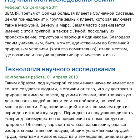
Реферат, 05 Сентября 2011
ЗЕМЛЯ, третья от Солнца большая планета Солнечной системы.
Земля принадлежит к группе земных планет, которая включает
также Меркурий, Венеру и Марс. Земля часто сравнивается
именно с этой группой, а также с Луной, поскольку их
происхождение, структура и эволюция одинаковы. Благодаря
своим уникальным, быть может, единственным во Вселенной
природным условиям (хотя это сомнительно), стала местом,
где возникла и получила развитие органическая жизнь
Технология научного исследования
Контрольная работа, 01 Апреля 2013
Таким образом, под культурой современная наука понимает все
то, что создается людьми, в отличии от того, что существует в
природе помимо человека, другими словами, всю творческую
деятельность людей во всем ее многообразии, во всей ее
многогранности. Под цивилизацией же мы понимаем один из
периодов истории культуры. Периоды эти следующие: дикость
–«период преимущественно присвоения готовых продуктов
природы» (Энгельс); варварство-эпоха, характеризующаяся
изобретением глиняной посуды, общим усложнением орудий
труда, начатками животноводства и земледелия; цивилизация-