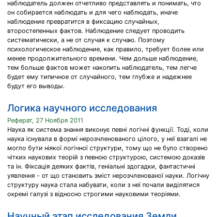
наблюдатель должен отчетливо представлять и понимать, что
он собирается наблюдать и для чего наблюдать, иначе
наблюдение превратится в фиксацию случайных,
второстепенных фактов. Наблюдение следует проводить
систематически, а не от случая к случаю. Поэтому
психологическое наблюдение, как правило, требует более или
менее продолжительного времени. Чем дольше наблюдение,
тем больше фактов может накопить наблюдатель, тем легче
будет ему типичное от случайного, тем глубже и надежнее
будут его выводы.
Логика научного исследования
Реферат, 27 Ноября 2011
Наука як система знання виконує певні логічні функції. Тоді, коли
наука існувала в формі нерозчленованого цілого, у неї взагалі не
могло бути ніякої логічної структури, тому що не було створено
чітких наукових теорій з певною структурою, системою доказів
та ін. Фіксація деяких фактів, геніальні здогадки, фантастичні
уявлення - от що становить зміст нерозчленованої науки. Логічну
структуру наука стала набувати, коли з неї почали виділятися
окремі галузі з відносно строгими науковими теоріями.
Научный этап исследования Земли