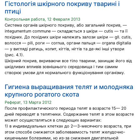
Гістологія шкірного покриву тварині і
птиці
Контрольная работа, 12 Февраля 2013
Система органів шкірного покриву, або загальний покрив, —
integumentum commune — складається з шкіри — cutis — та її
похідних. До похідних шкіри належать залози шкіри — gll. cutis,
волосся — pili, роги — cornua, органи пальця — organa digitalia
— у вигляді ратиць, копит, кігтів, нігтів та де-які інші утвори
(рис. 4.1).
Шкірний покрив, вкриваючи все тіло тварини, захищає його від
шкідливих впливів зовнішнього середовища і тим самим
створює умови для нормального функціонування організму.
Гигиена выращивания телят и молодняка
крупного рогатого скота
Реферат, 13 Марта 2012
После профилактического периода телят в возрасте 15— 20
дней переводят в телятники. Содержание телят в этом возрасте
может осуществляться в следующих вариантах:
1) в индивидуальных клетках до 2—3-месячного возраста, при
этом способе снижается заболеваемость телят желудочно-
кишечными болезнями, но из-за снижения двигательной