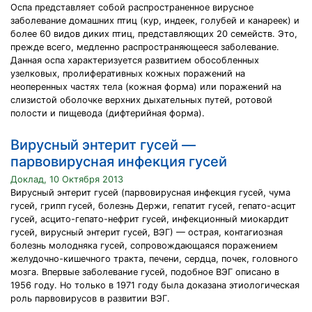
Оспа представляет собой распространенное вирусное
заболевание домашних птиц (кур, индеек, голубей и канареек) и
более 60 видов диких птиц, представляющих 20 семейств. Это,
прежде всего, медленно распространяющееся заболевание.
Данная оспа характеризуется развитием обособленных
узелковых, пролиферативных кожных поражений на
неоперенных частях тела (кожная форма) или поражений на
слизистой оболочке верхних дыхательных путей, ротовой
полости и пищевода (дифтерийная форма).
Вирусный энтерит гусей —
парвовирусная инфекция гусей
Доклад, 10 Октября 2013
Вирусный энтерит гусей (парвовирусная инфекция гусей, чума
гусей, грипп гусей, болезнь Держи, гепатит гусей, гепато-асцит
гусей, асцито-гепато-нефрит гусей, инфекционный миокардит
гусей, вирусный энтерит гусей, ВЭГ) — острая, контагиозная
болезнь молодняка гусей, сопровождающаяся поражением
желудочно-кишечного тракта, печени, сердца, почек, головного
мозга. Впервые заболевание гусей, подобное ВЭГ описано в
1956 году. Но только в 1971 году была доказана этиологическая
роль парвовирусов в развитии ВЭГ.