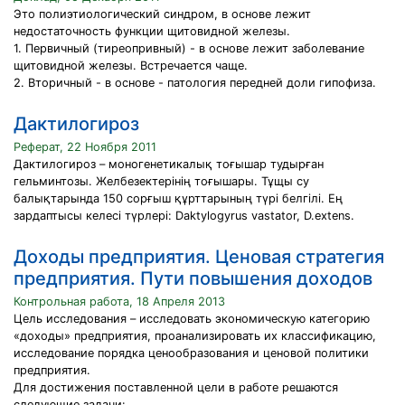
Это полиэтиологический синдром, в основе лежит
недостаточность функции щитовидной железы.
1. Первичный (тиреопривный) - в основе лежит заболевание
щитовидной железы. Встречается чаще.
2. Вторичный - в основе - патология передней доли гипофиза.
Дактилогироз
Реферат, 22 Ноября 2011
Дактилогироз – моногенетикалық тоғышар тудырған
гельминтозы. Желбезектерінің тоғышары. Тұщы су
балықтарында 150 сорғыш құрттарының түрі белгілі. Ең
зардаптысы келесі түрлері: Daktylogyrus vastator, D.extens.
Доходы предприятия. Ценовая стратегия
предприятия. Пути повышения доходов
Контрольная работа, 18 Апреля 2013
Цель исследования – исследовать экономическую категорию
«доходы» предприятия, проанализировать их классификацию,
исследование порядка ценообразования и ценовой политики
предприятия.
Для достижения поставленной цели в работе решаются
следующие задачи: