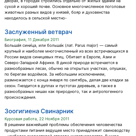
дворах, в городах строились отдельно от жилых зданий на
сухой и хорошей почве. Основное многочисленное поголовье
животных разных видов у князей, бояр и духовенства
находилось в сельской местно-
Заслуженный ветврач
Биография, 11 Декабря 2011
Больша́я сини́ца, или больша́к (лат. Parus major) — самый
крупный и наиболее многочисленный из всех встречающихся в
России видов синицевых птиц. Обитает в Европе, Азии и
Северо-Западной Африке. В дикой природе встречается в
разнообразных лесах, обычно на открытых участках, опушках,
по берегам водоёмов. За небольшим исключением,
размножается с конца января по сентябрь, делая две кладки за
сезон. Гнездится в дуплах и пустотах деревьев, а также в
разнообразных нишах как природного, так и антропогенного
происхождения.
Зоогигиена Свинарник
Курсовая работа, 22 Ноября 2011
В решении важнейшей проблемы обеспечения человечества
продуктами питания ведущее место принадлежит свиноводству