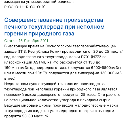
замещен на углеводородный радикал:
R-CO-O-H—R-CO-O-R΄
Совершенствование производства
печного техуглерода при неполном
горении природного газа
Статья, 16 Декабря 2011
В настоящее время на Сосногорском газоперерабатывающем
заводе (ГПЗ, Республика Коми) производится от 20 до 25 тыс. т/
год малодисперсного техуглерода марки П701 (N772 по
классификации ASTM), на что расходуется от 130 до
160 млн нм3/год природного газа. (получается 6400-6500нм3/т
или в месяц при 20т ТУ получается для типографии 130 000нм3
в мес)
Недостатком существующей технологии производства
техуглерода при неполном горении природного газа является
невысокий выход дисперсного продукта (25 масс. %) в расчете
на потенциальное количество углерода в исходном сырье.
Ведущие мировые фирмы производят малодисперсные марки
техуглерода из жидкого углеводородного сырья с выходом
продукта 50-60 масс. %.