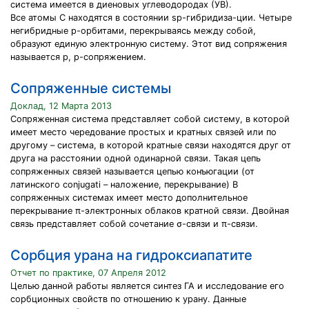
система имеется в диеновых углеводородах (УВ).
Все атомы С находятся в состоянии sp-гибридиза-ции. Четыре
негибридные р-орбитами, перекрываясь между собой,
образуют единую электронную систему. Этот вид сопряжения
называется p, p-сопряжением.
Сопряженные системы
Доклад, 12 Марта 2013
Сопряженная система представляет собой систему, в которой
имеет место чередование простых и кратных связей или по
другому – система, в которой кратные связи находятся друг от
друга на расстоянии одной одинарной связи. Такая цепь
сопряженных связей называется цепью конъюгации (от
латинского conjugati – наложение, перекрывание) В
сопряженных системах имеет место дополнительное
перекрывание π-электронных облаков кратной связи. Двойная
связь представляет собой сочетание σ-связи и π-связи.
Сорбция урана на гидроксиапатите
Отчет по практике, 07 Апреля 2012
Целью данной работы является синтез ГА и исследование его
сорбционных свойств по отношению к урану. Данные