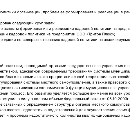
политики организации, проблем ее формирования и реализации в ра
рован следующий круг задач:
ые аспекты формирования и реализации кадровой политики на предп
зации кадровой политики на предприятии ООО «Тригон Плюс»;
мендации по совершенствованию кадровой политики на анализируем
й политики, проводимой органами государственного управления в с
фективной, адекватной современным требованиям системы муниципа
 во благо экономического процветания своей территориально-хозяйс
егулирования системы местного самоуправления, а также правового
адлежит активизации экономической функции муниципального управ
ный процесс. Его развитию уделяется большое внимание на всех уро
а вступил в силу в полном объеме Федеральный закон от 06.10.200
е связанных с определением структуры органов местного самоуправл
азывается недостаточно подготовленной для осуществления своих ф
ет и проблема недостаточного количества квалифицированных кадр