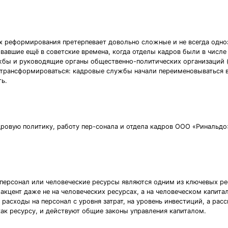
ях реформирования претерпевает довольно сложные и не всегда одн
авшие ещё в советские времена, когда отделы кадров были в числе 
бы и руководящие органы общественно-политических организаций (п
о трансформироваться: кадровые службы начали переименовываться 
ь.
дровую политику, работу пер-сонала и отдела кадров ООО «Ринальдо
о персонал или человеческие ресурсы являются одним из ключевых р
акцент даже не на человеческих ресурсах, а на человеческом капита
 расходы на персонал с уровня затрат, на уровень инвестиций, а ра
ак ресурсу, и действуют общие законы управления капиталом.