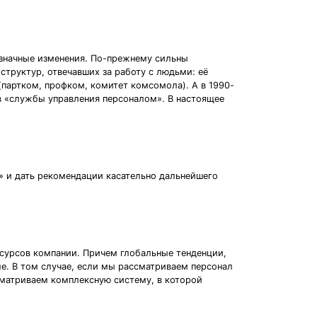
означные изменения. По-прежнему сильны
структур, отвечавших за работу с людьми: её
артком, профком, комитет комсомола). А в 1990-
в «службы управления персоналом». В настоящее
» и дать рекомендации касательно дальнейшего
есурсов компании. Причем глобальные тенденции,
ле. В том случае, если мы рассматриваем персонал
ссматриваем комплексную систему, в которой