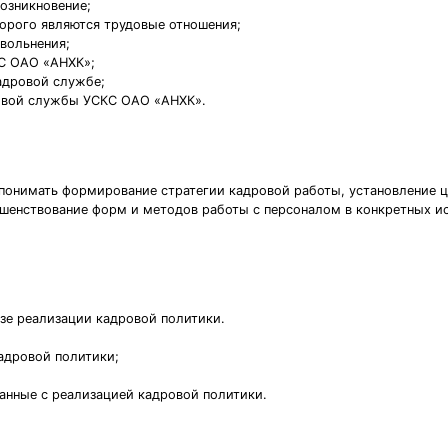
возникновение;
торого являются трудовые отношения;
увольнения;
КС ОАО «АНХК»;
адровой службе;
ровой службы УСКС ОАО «АНХК».
понимать формирование стратегии кадровой работы, установление ц
ршенствование форм и методов работы с персоналом в конкретных и
изе реализации кадровой политики.
адровой политики;
анные с реализацией кадровой политики.