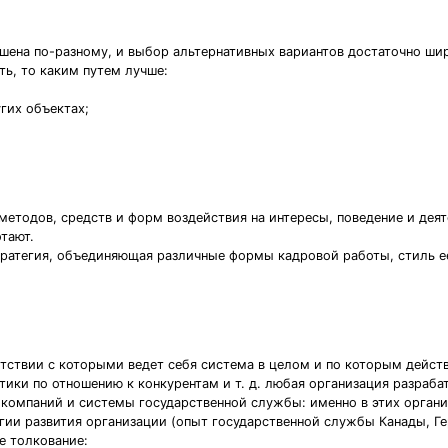
шена по-разному, и выбор альтернативных вариантов достаточно ши
ть, то каким путем лучше:
угих объектах;
 методов, средств и форм воздействия на интересы, поведение и дея
тают.
тратегия, объединяющая различные формы кадровой работы, стиль е
тствии с которыми ведет себя система в целом и по которым дейст
ики по отношению к конкурентам и т. д. любая организация разраба
 компаний и системы государственной службы: именно в этих орган
гии развития организации (опыт государственной службы Канады, Ге
е толкование: