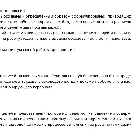
е толкование:
ь осознаны и определенным образом сформулированы), приводящих 
риятия по работе с кадрами — отбор, составление штатного расписан
ем целей и задач организации);
ний (зачастую неосознанных) во взаимоотношениях людей и организа
 на работу людей только с высшим образованием”, могут использова
анизации успешной работы предприятия.
тся все большее внимание. Если ранее служба персонала была пред
облюдением трудового законодательства и документооборот, то в нас
нкционирующего персонала.
м, целей и представлений, которые определяют направление и содер
ач управления персоналом, поэтому её считают ядром системы управ
тся кадровой службой в процессе выполнения её работниками своих