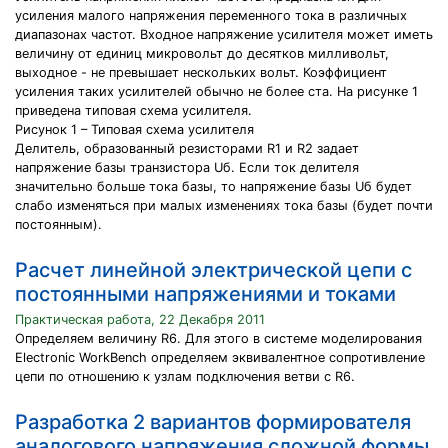
усиления малого напряжения переменного тока в различных
диапазонах частот. Входное напряжение усилителя может иметь
величину от единиц микровольт до десятков милливольт,
выходное - не превышает нескольких вольт. Коэффициент
усиления таких усилителей обычно не более ста. На рисунке 1
приведена типовая схема усилителя.
Рисунок 1 – Типовая схема усилителя
Делитель, образованный резисторами R1 и R2 задает
напряжение базы транзистора Uб. Если ток делителя
значительно больше тока базы, то напряжение базы Uб будет
слабо изменяться при малых изменениях тока базы (будет почти
постоянным).
Расчет линейной электрической цепи с
постоянными напряжениями и токами
Практическая работа, 22 Декабря 2011
Определяем величину R6. Для этого в системе моделирования
Electronic WorkBench определяем эквивалентное сопротивление
цепи по отношению к узлам подключения ветви с R6.
Разработка 2 вариантов формирователя
аналогового напряжения сложной формы