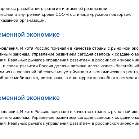
процесс разработки стратегии и этапы её реализации.
внешней и внутренней среды ООО «Гостиница «русское подворье».
указанной организации.
ременной экономике
новления. И хотя Россию признали в качестве страны с рыночной эк
нным законам. Управление развитием сегодня свелось к созданию 
ния. Реальных рычагов управления развитием в российской экономике
, в своем развитии Россия должна активно использовать богатейший
им из направлений обеспечения устойчивости экономического рост
аиболее мобильного, рискованного и конкурентоспособного сегмента
ременной экономике
новления. И хотя Россию признали в качестве страны с рыночной эк
нным законам. Управление развитием сегодня свелось к созданию 
ния. Реальных рычагов управления развитием в российской экономике