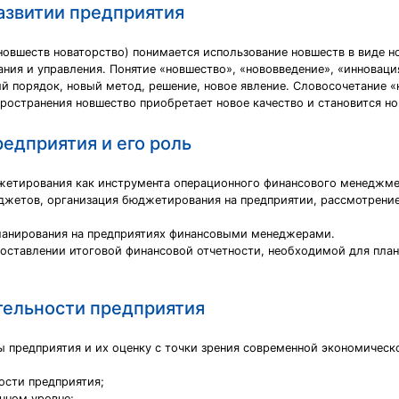
развитии предприятия
 новшеств новаторство) понимается использование новшеств в виде н
ания и управления. Понятие «новшество», «нововведение», «инновац
й порядок, новый метод, решение, новое явление. Словосочетание «
ространения новшество приобретает новое качество и становится но
едприятия и его роль
етирования как инструмента операционного финансового менеджмен
джетов, организация бюджетирования на предприятии, рассмотрени
ланирования на предприятиях финансовыми менеджерами.
оставлении итоговой финансовой отчетности, необходимой для план
тельности предприятия
 предприятия и их оценку с точки зрения современной экономическо
ости предприятия;
нном уровне;