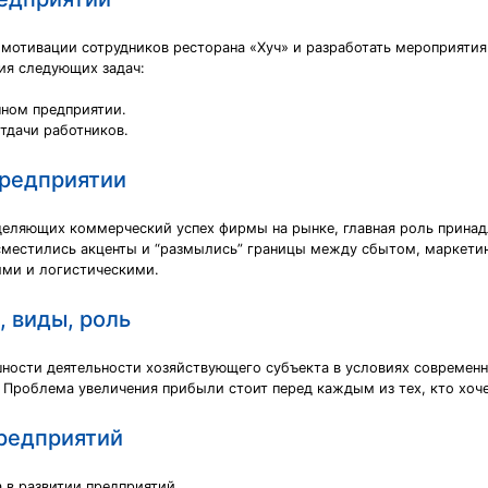
 мотивации сотрудников ресторана «Хуч» и разработать мероприяти
ия следующих задач:
нном предприятии.
тдачи работников.
предприятии
еляющих коммерческий успех фирмы на рынке, главная роль принадл
сместились акценты и “размылись” границы между сбытом, маркетин
ми и логистическими.
 виды, роль
шности деятельности хозяйствующего субъекта в условиях совреме
 Проблема увеличения прибыли стоит перед каждым из тех, кто хоче
предприятий
 в развитии предприятий.