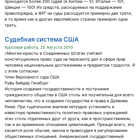
приходится более 200 судей (в Англии — 51, Италии — 101,
Швеции — 100) Из средств, расходуемых на поддержание
правопорядка, в ФРГ на суды расходуется примерно две трети,
в то время как в других европейских странах примерно одна
треть.
Судебная система США
Курсовая работа, 25 Августа 2010
«Многие юристы в Соединенных Штатах считают
конституционное право суда на пересмотр дел в сфере прав
человека национальным достижением и предметом гордости. Я
с этим согласна».
Член Верховного суда США
Руфь Бейдер Гинзбург
История создания государственности и построения
гражданского общества в США столь же поучительна для всего
человечества, что и создание государства и права в Древнем
Риме. При тщательном анализе нетрудно установить и
известную преемственность политико-правовых учреждений
этих столь отдаленных друг от друга, как в пространственном,
так и во временном отношении цивилизаций. Прежде всего, это
касается роли обычая, закона и правосудия в регулировании
общественных отношений. Американский государственный