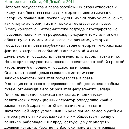
Контрольная работа, 06 Декабря 2011
История государства и права зарубежных стран относится к
числу тех общественных наук, которые принято называть
историко-правовыми, поскольку они имеют прямое отношение,
как к науке истории, так и к науке о государстве и праве.
В силу конкретно – исторического подхода к государственно-
правовым явлениям и процессам, присущим тому или иному
обществу на том или ином этапе его развития, история
государства и права зарубежных стран оперирует множеством
фактов, конкретных событий политической жизни,
деятельности государств, правительств, классов, партий и пр.
Но история государства и права не представляет собой простой
набор знаний о прошлом государства и права.
Она ставит своей целью выявление исторических
закономерностей развития государства и права.
Эволюция восточного средневекового общества шла особым
путем, отличающим его от развития феодального Запада.
Господство социально-экономических и социально-
политических традиционных структур определяло крайне
замедленный характер этой эволюции, что делает в
значительной мере условными широко применяемое в учебной
литературе понятие феодализм к этим обществам наряду с
понятием рабовладения к предшествующему периоду их
древней истории. Рабство на Востоке, никогда не игравшее