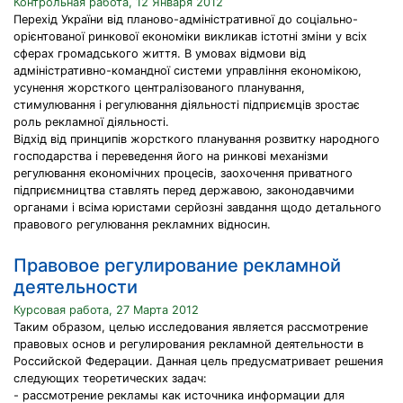
Контрольная работа, 12 Января 2012
Перехід України від планово-адміністративної до соціально-
орієнтованої ринкової економіки викликав істотні зміни у всіх
сферах громадського життя. В умовах відмови від
адміністративно-командної системи управління економікою,
усунення жорсткого централізованого планування,
стимулювання і регулювання діяльності підприємців зростає
роль рекламної діяльності.
Відхід від принципів жорсткого планування розвитку народного
господарства і переведення його на ринкові механізми
регулювання економічних процесів, заохочення приватного
підприємництва ставлять перед державою, законодавчими
органами і всіма юристами серйозні завдання щодо детального
правового регулювання рекламних відносин.
Правовое регулирование рекламной
деятельности
Курсовая работа, 27 Марта 2012
Таким образом, целью исследования является рассмотрение
правовых основ и регулирования рекламной деятельности в
Российской Федерации. Данная цель предусматривает решения
следующих теоретических задач:
- рассмотрение рекламы как источника информации для