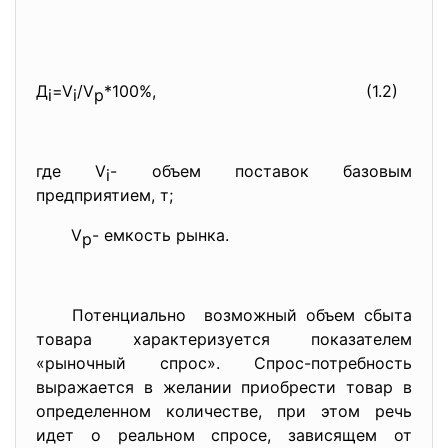
Д
=V
/V
*100%,
(1.2)
i
i
р
где V
- объем поставок базовым
i
предприятием, т;
V
- емкость рынка.
р
Потенциально возможный объем сбыта
товара характеризуется показателем
«рыночный спрос». Спрос-потребность
выражается в желании приобрести товар в
определенном количестве, при этом речь
идет о реальном спросе, зависящем от