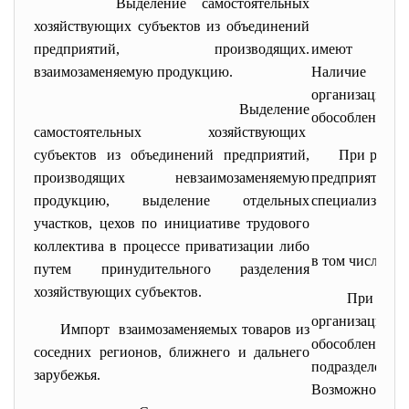
Выделение самостоятельных
хозяйствующих субъектов из объединений
предприятий, производящих.
имеют с
взаимозаменяемую продукцию.
Наличие воз
организацион
Выделение
обособления п
самостоятельных хозяйствующих
субъектов из объединений предприятий,
При разгр
производящих невзаимозаменяемую
предприяти
продукцию, выделение отдельных
специализации
участков, цехов по инициативе трудового
Нали
коллектива в процессе приватизации либо
в том числе кр
путем принудительного разделения
хозяйствующих субъектов.
При возм
организацион
Импорт взаимозаменяемых товаров из
обособления 
соседних регионов, ближнего и дальнего
подразделени
зарубежья.
Возможност