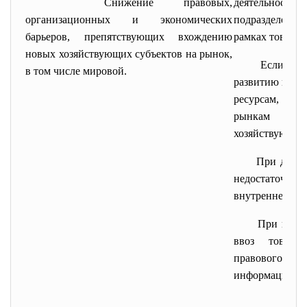
Снижение правовых,
деятельности 
организационных и экономических
подразделени
барьеров, препятствующих вхождению
рамках товарно
новых хозяйствующих субъектов на рынок,
Если так
в том числе мировой.
развитию конк
ресурсам, в 
рынкам сбыт
хозяйствующих
При дефиц
недостато
внутреннем ры
При низк
ввоз товаро
правового
информационно