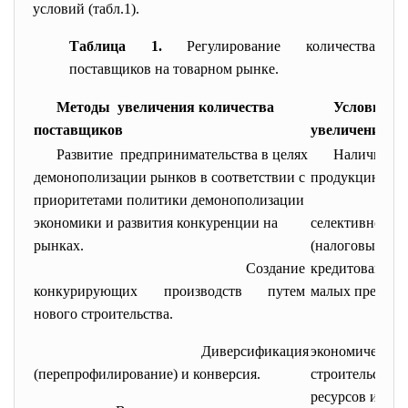
условий (табл.1).
Таблица 1.
Регулирование количества
поставщиков на товарном рынке.
Методы увеличения количества
Условия п
поставщиков
увеличения к
Развитие предпринимательства в целях
Наличие пл
демонополизации рынков в соответствии с
продукцию.
приоритетами политики демонополизации
экономики и развития конкуренции на
селективной 
рынках.
(налоговые л
Создание
кредитование
конкурирующих производств
путем
малых предпри
нового строительства.
Диверсификация
экономической
(перепрофилирование) и конверсия.
строительства
ресурсов и инв