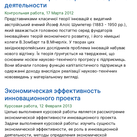
деятельности
Контрольная работа, 17 Марта 2012
Представниками класичної теорії інновацій є видатний
австрійський вчений Йозеф Алоіс Шумпетер (1883 - 1950 рр.),
який вважається головною постаттю серед фундаторів
інноваційних теорій економічного розвитку, і його німецькі
колеги В.Зомбарт та В.Мічерліх. У творах цих
західноєвропейських дослідників проблема інновацій набуває
нового відтінку. Їх теорія ґрунтується на твердженні, що
основним носієм науково-технічного прогресу є підприємець.
Вони вбачали головну функцію капіталістичного підприємця в
одержанні доходу внаслідок реалізації науково-технічних
нововведень у матеріальному вигляді.
Экономическая эффективность
инновационного проекта
Курсовая работа, 12 Февраля 2013
Целью выполнения курсовой работы является рассмотрение
экономической эффективности инновационного проекта.
Задачи выполнения курсовой работы: изучить сущность
экономической эффективности, ее роль в инновационной
деятельности, методы определения экономической