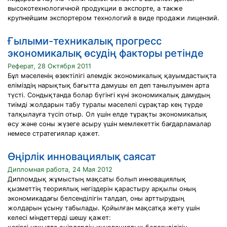
высокотехнологичной продукции в экспорте, а также
крупнейшим экспортером технологий в виде продажи лицензий.
Ғылыми-техникалық прогресс
экономикалық өсудің факторы ретінде
Реферат, 28 Октября 2011
Бұл мәселенiң өзектiлiгi әлемдiк экономикалық қауымдастықта
елiмiздiң нарықтық бағытта дамушы ел деп танылуымен арта
түстi. Сондықтанда болар бүгiнгi күнi экономикалық дамудың
тиiмдi жолдарын табу туралы мәселелi сұрақтар кең түрде
талқылауға түсiп отыр. Ол үшiн елде тұрақты экономикалық
өсу және соны жүзеге асыру үшiн мемлекеттiк бағдарламалар
немесе стратегиялар қажет.
Өңірлік инновациялық саясат
Дипломная работа, 24 Мая 2012
Дипломдық жұмыстың мақсаты болып инновациялық
қызметтің теориялық негіздерін қарастыру арқылы оның
экономикадағы белсенділігін талдап, оны арттырудың
жолдарын ұсыну табылады. Қойылған мақсатқа жету үшін
келесі міндеттерді шешу қажет: