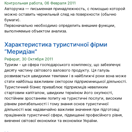
Контрольная работа, 06 Февраля 2011
Авторучка — письменная принадлежность, с помощью которой
можно оставить чернильный след на поверхности (обычно
бумаги).
Первоначально необходимо определить внешние функции,
выполняемые объектом анализа.
Характеристика туристичної фірми
“Меридіан"
Реферат, 30 Октября 2011
Туризм - це сфера господарського комплексу, що забезпечує
десяту частину світового валового продукту. Ця галузь
розвивається швидкими темпами і в найближчі роки вона може
стати найбільш важливим сектором підприємницької діяльності.
Туристичний бізнес приваблює підприємців невеликим
стартовим капіталом, швидким терміном його окупності,
постійним зростанням попиту на туристичні послуги, високим
рівнем рентабельності і тому знання основ туристичної
діяльності має надзвичайно важливе значення при підготовці
працівників туристичної сфери, підвищенні професійного рівня,
вивченні світової економіки та економіки України.