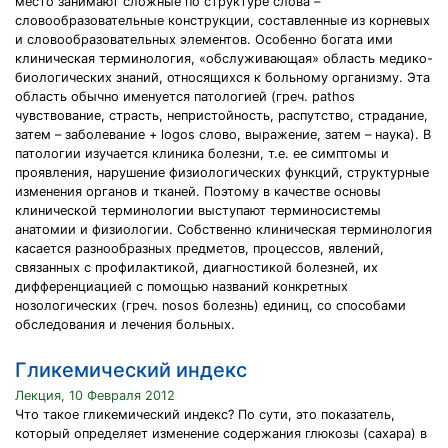
место занимают сложные по структуре слова –
словообразовательные конструкции, составленные из корневых
и словообразовательных элементов. Особенно богата ими
клиническая терминология, «обслуживающая» область медико-
биологических знаний, относящихся к больному организму. Эта
область обычно именуется патологией (греч. pathos
чувствование, страсть, непристойность, распутство, страдание,
затем – заболевание + logos слово, выражение, затем – наука). В
патологии изучается клиника болезни, т.е. ее симптомы и
проявления, нарушение физиологических функций, структурные
изменения органов и тканей. Поэтому в качестве основы
клинической терминологии выступают терминосистемы
анатомии и физиологии. Собственно клиническая терминология
касается разнообразных предметов, процессов, явлений,
связанных с профилактикой, диагностикой болезней, их
дифференциацией с помощью названий конкретных
нозологических (греч. nosos болезнь) единиц, со способами
обследования и лечения больных.
Гликемический индекс
Лекция, 10 Февраля 2012
Что такое гликемический индекс? По сути, это показатель,
который определяет изменение содержания глюкозы (сахара) в