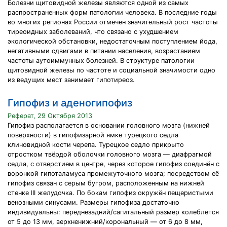
Болезни щитовидной железы являются одной из самых
распространенных форм патологии человека. В последние годы
во многих регионах России отмечен значительный рост частоты
тиреоидных заболеваний, что связано с ухудшением
экологической обстановки, недостаточным поступлением йода,
негативными сдвигами в питании населения, возрастанием
частоты аутоиммунных болезней. В структуре патологии
щитовидной железы по частоте и социальной значимости одно
из ведущих мест занимает гипотиреоз.
Гипофиз и аденогипофиз
Реферат, 29 Октября 2013
Гипофиз располагается в основании головного мозга (нижней
поверхности) в гипофизарной ямке турецкого седла
клиновидной кости черепа. Турецкое седло прикрыто
отростком твёрдой оболочки головного мозга — диафрагмой
седла, с отверстием в центре, через которое гипофиз соединён с
воронкой гипоталамуса промежуточного мозга; посредством её
гипофиз связан с серым бугром, расположенным на нижней
стенке III желудочка. По бокам гипофиз окружён пещеристыми
венозными синусами. Размеры гипофиза достаточно
индивидуальны: переднезадний/сагитальный размер колеблется
от 5 до 13 мм, верхненижний/корональный — от 6 до 8 мм,