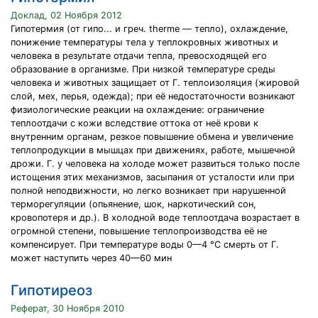
Доклад, 02 Ноября 2012
Гипотермия (от гипо... и греч. therme — тепло), охлаждение,
понижение температуры тела у теплокровных животных и
человека в результате отдачи тепла, превосходящей его
образование в организме. При низкой температуре среды
человека и животных защищает от Г. теплоизоляция (жировой
слой, мех, перья, одежда); при её недостаточности возникают
физиологические реакции на охлаждение: ограничение
теплоотдачи с кожи вследствие оттока от неё крови к
внутренним органам, резкое повышение обмена и увеличение
теплопродукции в мышцах при движениях, работе, мышечной
дрожи. Г. у человека на холоде может развиться только после
истощения этих механизмов, засыпания от усталости или при
полной неподвижности, но легко возникает при нарушенной
терморегуляции (опьянение, шок, наркотический сон,
кровопотеря и др.). В холодной воде теплоотдача возрастает в
огромной степени, повышение теплопроизводства её не
компенсирует. При температуре воды 0—4 °С смерть от Г.
может наступить через 40—60 мин
Гипотиреоз
Реферат, 30 Ноября 2010