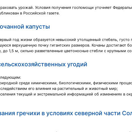
раховать урожай. Условия получения госпомощи уточняет Федеральн
убликован в Российской газете.
очанной капусты
 первый год жизни образуется невысокий утолщенный стебель, густ
шуюся верхушечную почку гигантских размеров. Кочаны достигают бол
, до 1,5 м, сильно разветвленные цветоносные стебли с крупными с
сельскохозяйственных угодий
 следующем:
иродной среде химическими, биологическими, физическими процесс
оследействием его влияния на растительный и животный мир;
населения текущей и экстремальной информацией об изменениях в о
ания гречихи в условиях северной части Со