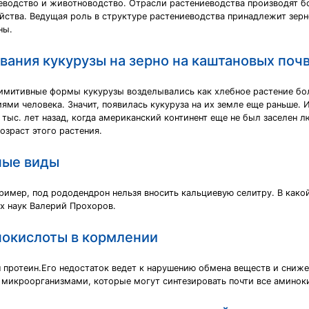
еводство и животноводство. Отрасли растениеводства производят б
йства. Ведущая роль в структуре растениеводства принадлежит зер
ны.
ания кукурузы на зерно на каштановых поч
имитивные формы кукурузы возделывались как хлебное растение боле
ями человека. Значит, появилась кукуруза на их земле еще раньше. 
 тыс. лет назад, когда американский континент еще не был заселен
озраст этого растения.
вные виды
апример, под рододендрон нельзя вносить кальциевую селитру. В как
х наук Валерий Прохоров.
нокислоты в кормлении
 протеин.Его недостаток ведет к нарушению обмена веществ и сни
икроорганизмами, которые могут синтезировать почти все аминокис