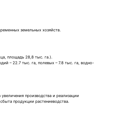
временных земельных хозяйств.
а
а, площадь 28,8 тыс. га.).
ий – 22.7 тыс. га, полевых – 7.8 тыс. га, водно-
 увеличения производства и реализации
 сбыта продукции растениеводства.