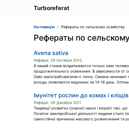
Turboreferat
На главную
Рефераты по сельскому хозяйству
Рефераты по сельскому
Avena sativa
Реферат, 29 Октября 2013
В нашей стране возделывается только овес полевой
продолжительного освежения. В зависимости от с
Овёс малотребователен к теплу. Семена начинают 
всходы появляются медленно на 14-18 день. Оптим
Імунітет рослин до комах і кліщів
Реферат, 09 Декабря 2011
Тенденції розвитку сучасної науки і моралі такі, що
Початок землеробської діяльності людини стало по
самостійної причиною масового розмноження та роз