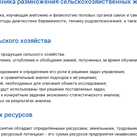
ехника размножения сельскохозяйственных 
ка, изучающая анатомию и физиологию половых органов самок и са
етоды диагностики беременности, технику родовспоможения, а так
ьского хозяйства
 продукции сельского хозяйства.
ение, углубление и обобщение знаний, полученных за время обучени
едования и определение его роли в решении задач управления;
и сравнительный анализ подходов к её решению;
й, необходимых для описания объекта исследования;
удут использованы при решении поставленных задач;
 к конкретным задачам экономико-статистического анализа;
 на результатах анализа.
х ресурсов
приятие обладает определёнными ресурсами; земельными, трудовыми
 ресурсный потенциал - это сумма ресурсов предприятия независимо