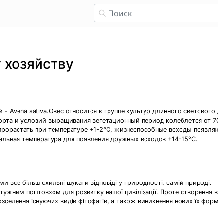
 хозяйству
 - Avena sativa.Овес относится к группе культур длинного светового
орта и условий выращивания вегетационный период колеблется от 70
прорастать при температуре +1-2°С, жизнеспособные всходы появляю
альная температура для появления дружных всходов +14-15°С.
 ми все більш схильні шукати відповіді у природності, самій природі.
тужним поштовхом для розвитку нашої цивілізації. Проте створення 
селення існуючих видів фітофагів, а також виникнення нових їх форм