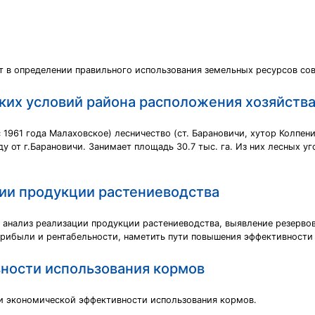
ит в определении правильного использования земельных ресурсов со
ких условий района расположения хозяйств
1961 года Малаховское) лесничество (ст. Барановичи, хутор Колпениц
 от г.Барановичи. Занимает площадь 30.7 тыс. га. Из них лесных угод
ции продукции растениеводства
 анализ реализации продукции растениеводства, выявление резервов
прибыли и рентабельности, наметить пути повышения эффективности
вности использования кормов
и экономической эффективности использования кормов.