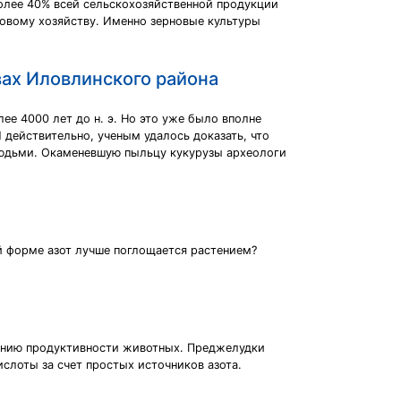
олее 40% всей сельскохозяйственной продукции
новому хозяйству. Именно зерновые культуры
вах Иловлинского района
е 4000 лет до н. э. Но это уже было вполне
И действительно, ученым удалось доказать, что
 людьми. Окаменевшую пыльцу кукурузы археологи
ой форме азот лучше поглощается растением?
жению продуктивности животных. Преджелудки
лоты за счет простых источников азота.