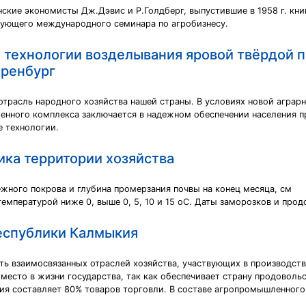
кие экономисты Дж.Дэвис и Р.Голдберг, выпустившие в 1958 г. книг
ующего международного семинара по агробизнесу.
 технологии возделывания яровой твёрдой 
Оренбург
отрасль народного хозяйства нашей страны. В условиях новой аграр
ленного комплекса заключается в надежном обеспечении населения 
е технологии.
ика территории хозяйства
жного покрова и глубина промерзания почвы на конец месяца, см
температурой ниже 0, выше 0, 5, 10 и 15 оС. Даты заморозков и пр
еспублики Калмыкия
 взаимосвязанных отраслей хозяйства, участвующих в производств
 место в жизни государства, так как обеспечивает страну продоволь
ция составляет 80% товаров торговли. В составе агропромышленного