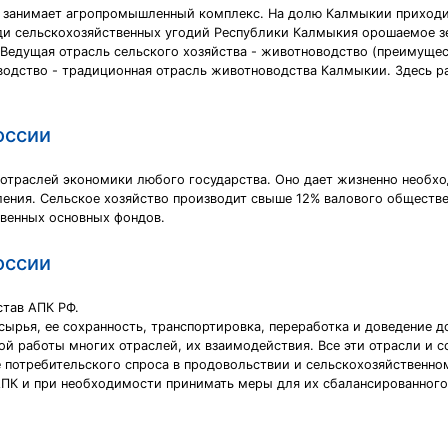
 занимает агропромышленный комплекс. На долю Калмыкии приходит
ди сельскохозяйственных угодий Республики Калмыкия орошаемое з
Ведущая отрасль сельского хозяйства - животноводство (преимущес
водство - традиционная отрасль животноводства Калмыкии. Здесь ра
оссии
 отраслей экономики любого государства. Оно дает жизненно необх
ления. Сельское хозяйство производит свыше 12% валового обществе
твенных основных фондов.
оссии
тав АПК РФ.
ырья, ее сохранность, транспортировка, переработка и доведение д
ой работы многих отраслей, их взаимодействия. Все эти отрасли и
е потребительского спроса в продовольствии и сельскохозяйственно
АПК и при необходимости принимать меры для их сбалансированного