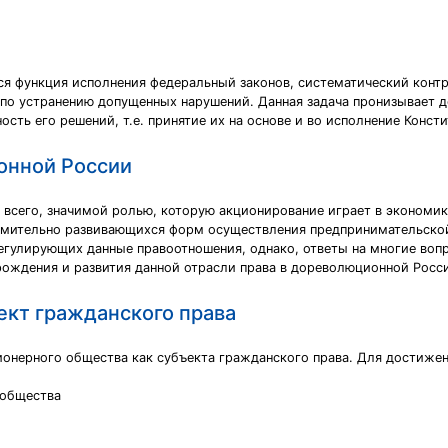
ся функция исполнения федеральный законов, систематический конт
 по устранению допущенных нарушений. Данная задача пронизывает д
сть его решений, т.е. принятие их на основе и во исполнение Конст
онной России
 всего, значимой ролью, которую акционирование играет в экономик
емительно развивающихся форм осуществления предпринимательской
егулирующих данные правоотношения, однако, ответы на многие во
рождения и развития данной отрасли права в дореволюционной Росс
ект гражданского права
ионерного общества как субъекта гражданского права. Для достиж
 общества