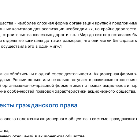
ества - наиболее сложная форма организации крупной предпринима
льших капиталов для реализации необходимых, но крайне дорогосто
, строительства железных дорог и т.п. «Мир до сих пор оставался б
е отдельные капиталы до таких размеров, что они могли бы справит
осуществила это в один миг».1
льзя обойтись ни в одной сфере деятельности. Акционерная форма х
данин России вольно или невольно вступает в различные отношения 
 организационно-правовой форме и знает о правах акционеров и по
ние особенностей правовой характеристики акционерного общества.
екты гражданского права
равового положения акционерного общества в системе гражданских 
ства;
енных отношений в акционерном обществе;