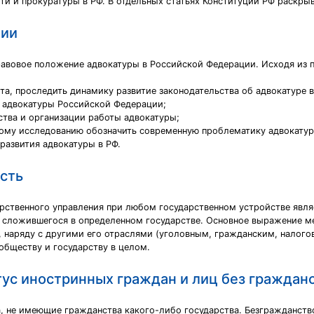
ти и прокуратуры в РФ. В отдельных статьях Конституции РФ раскрыв
ции
равовое положение адвокатуры в Российской Федерации. Исходя из
та, проследить динамику развитие законодательства об адвокатуре в
 адвокатуры Российской Федерации;
ства и организации работы адвокатуры;
ному исследованию обозначить современную проблематику адвокату
развития адвокатуры в РФ.
сть
арственного управления при любом государственном устройстве явля
, сложившегося в определенном государстве. Основное выражение 
наряду с другими его отраслями (уголовным, гражданским, налоговы
обществу и государству в целом.
ус иностринных граждан и лиц без граждан
а, не имеющие гражданства какого-либо государства. Безгражданст