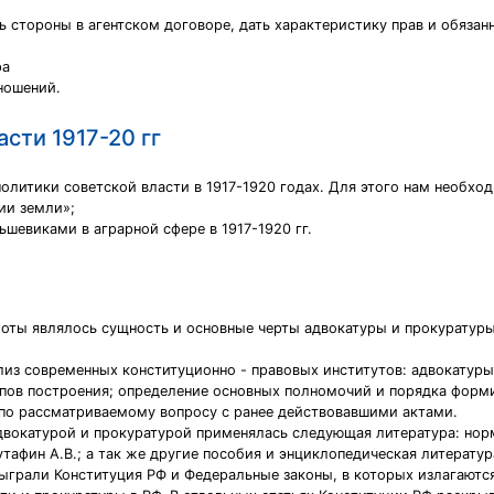
ть стороны в агентском договоре, дать характеристику прав и обязан
ра
ношений.
сти 1917-20 гг
олитики советской власти в 1917-1920 годах. Для этого нам необхо
ии земли»;
шевиками в аграрной сфере в 1917-1920 гг.
оты являлось сущность и основные черты адвокатуры и прокуратуры
из современных конституционно - правовых институтов: адвокатуры 
ципов построения; определение основных полномочий и порядка фор
 по рассматриваемому вопросу с ранее действовавшими актами.
двокатурой и прокуратурой применялась следующая литература: норм
 Кутафин А.В.; а так же другие пособия и энциклопедическая литератур
ыграли Конституция РФ и Федеральные законы, в которых излагаютс