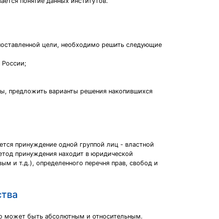
ается понятие данных институтов.
 поставленной цели, необходимо решить следующие
 России;
ры, предложить варианты решения накопившихся
ется принуждение одной группой лиц - властной
метод принуждения находит в юридической
м и т.д.), определенного перечня прав, свобод и
ства
во может быть абсолютным и относительным.