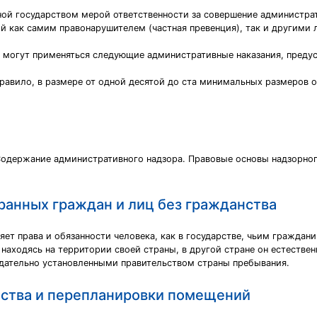
ной государством мерой ответственности за совершение администра
 как самим правонарушителем (частная превенция), так и другими 
могут применяться следующие административные наказания, предус
равило, в размере от одной десятой до ста минимальных размеров оп
Содержание административного надзора. Правовые основы надзорног
ранных граждан и лиц без гражданства
ет права и обязанности человека, как в государстве, чьим граждани
 находясь на территории своей страны, в другой стране он естестве
нодательно установленными правительством страны пребывания.
йства и перепланировки помещений