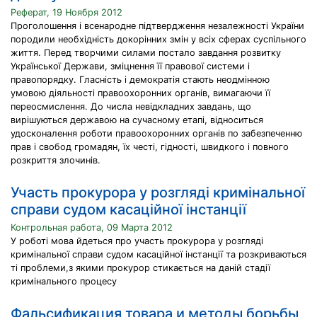
Реферат, 19 Ноября 2012
Проголошення і всенародне підтвердження незалежності України
породили необхідність докорінних змін у всіх сферах суспільного
життя. Перед творчими силами постало завдання розвитку
Української Держави, зміцнення її правової системи і
правопорядку. Гласність і демократія стають неодмінною
умовою діяльності правоохоронних органів, вимагаючи її
переосмислення. До числа невідкладних завдань, що
вирішуються державою на сучасному етапі, відноситься
удосконалення роботи правоохоронних органів по забезпеченню
прав і свобод громадян, їх честі, гідності, швидкого і повного
розкриття злочинів.
Участь прокурора у розгляді кримінальної
справи судом касаційної інстанції
Контрольная работа, 09 Марта 2012
У роботі мова йдеться про участь прокурора у розгляді
кримінальної справи судом касаційної інстанції та розкриваються
ті проблеми,з якими прокурор стикається на даній стадії
кримінального процесу
Фальсификация товара и методы борьбы