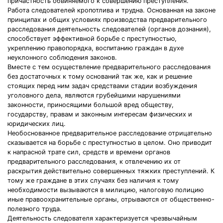
причастность обвиняемого к совершению преступления.
Работа следователей кропотлива и трудна. Основанная на законе
принципах и общих условиях производства предварительного
расследования деятельность следователей (органов дознания),
способствует эффективной борьбе с преступностью,
укреплению правопорядка, воспитанию граждан в духе
неуклонного соблюдения законов.
Вместе с тем осуществление предварительного расследования
без достаточных к тому оснований так же, как и решение
стоящих перед ним задач средствами стадии возбуждения
уголовного дела, являются грубейшими нарушениями
законности, приносящими большой вред обществу,
государству, правам и законным интересам физических и
юридических лиц.
Необоснованное предварительное расследование отрицательно
сказывается на борьбе с преступностью в целом. Оно приводит
к напрасной трате сил, средств и времени органов
предварительного расследования, к отвлечению их от
раскрытия действительно совершенных тяжких преступлений. К
тому же граждане в этих случаях без наличия к тому
необходимости вызываются в милицию, налоговую полицию
иные правоохранительные органы, отрываются от общественно-
полезного труда.
Деятельность следователя характеризуется чрезвычайным