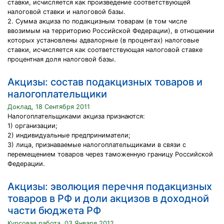
ставки, исчисляется как произведение соответствующей
налоговой ставки и налоговой базы.
2. Сумма акциза по подакцизным товарам (в том числе
ввозимым на территорию Российской Федерации), в отношении
которых установлены адвалорные (в процентах) налоговые
ставки, исчисляется как соответствующая налоговой ставке
процентная доля налоговой базы.
Акцизы: состав подакцизных товаров и
налогоплательщики
Доклад, 18 Сентября 2011
Налогоплательщиками акциза признаются:
1) организации;
2) индивидуальные предприниматели;
3) лица, признаваемые налогоплательщиками в связи с
перемещением товаров через таможенную границу Российской
Федерации.
Акцизы: эволюция перечня подакцизных
товаров в РФ и доли акцизов в доходной
части бюджета РФ
Курсовая работа, 03 Января 2012