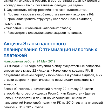
взимания акцизов в России. В соответствии с данной целью в
исследовании были поставлены следующие задачи:
1. Осуществить обзор российского законодательства.
2. Проанализировать особенности взимания акцизов в РФ.
3. проанализировать структуру налоговой базы акцизов,
правила их
исчисления и изменения налоговых ставок;
4. Рассмотреть классификацию акцизов по видам.
Акцизы.Этапы налогового
планирования.Оптимизация налоговых
платежей
Контрольная работа, 24 Мая 2012
С 1 января 2010 года вступили в силу существенные поправки,
внесенные в главу 22 «Акцизы» Налогового кодекса РК. В
результате изменен порядок исчисления и уплаты акцизов, а их
ставки возросли практически по всем видам подакцизных
товаров.
Закон «О внесении изменений в главу 22 и главу 28 части
второй Налогового кодекса Республики Казахстан» (далее
Закон) разработан и принят во исполнение Основных
направлений Налоговой политики РК на 2010 год и на плановый
период 2011 и 2012 годов.