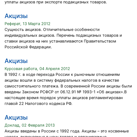
уплаты акцизов при экспорте подакцизных товаров.
Акцизы
Реферат, 13 Марта 2012
Сущность акцизов. Отличительные особенности
индивидуальных акцизов. Перечень подакцизных товаров и
ставки акцизов на них устанавливаются Правительством
Российской Федерации.
Акцизы
Курсовая работа, 04 Апреля 2012
В 1992 г. в ходе перехода России к рыночным отношениям
акцизы вошли в систему федеральных налогов в качестве
самостоятельного платежа. В современной России акцизы были
введены Законом РСФСР от 06.12.91 № 1993-1 «Об акцизах».В
настоящее время порядок уплаты акцизов регламентирован
главой 22 Налогового кодекса РФ.
Акцизы
Доклад, 02 Февраля 2013
Акцизы введены в России с 1992 года. Акцизы – это косвенные
налоги, включаемые в цену товара и оплачиваемые