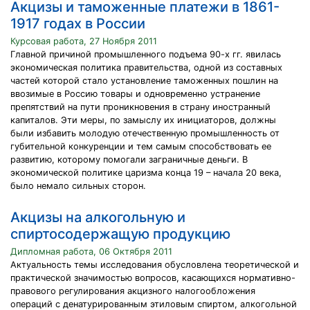
Акцизы и таможенные платежи в 1861-
1917 годах в России
Курсовая работа, 27 Ноября 2011
Главной причиной промышленного подъема 90-х гг. явилась
экономическая политика правительства, одной из составных
частей которой стало установление таможенных пошлин на
ввозимые в Россию товары и одновременно устранение
препятствий на пути проникновения в страну иностранный
капиталов. Эти меры, по замыслу их инициаторов, должны
были избавить молодую отечественную промышленность от
губительной конкуренции и тем самым способствовать ее
развитию, которому помогали заграничные деньги. В
экономической политике царизма конца 19 – начала 20 века,
было немало сильных сторон.
Акцизы на алкогольную и
спиртосодержащую продукцию
Дипломная работа, 06 Октября 2011
Актуальность темы исследования обусловлена теоретической и
практической значимостью вопросов, касающихся нормативно-
правового регулирования акцизного налогообложения
операций с денатурированным этиловым спиртом, алкогольной