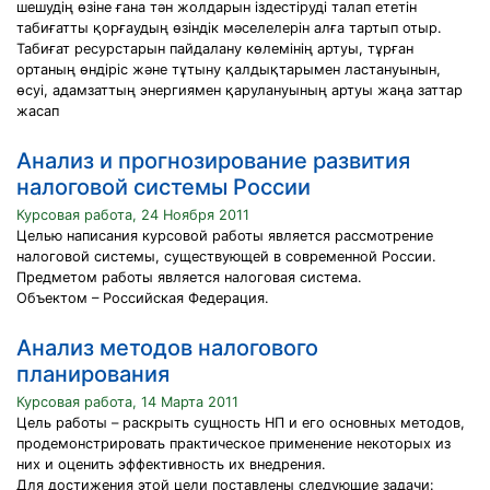
шешудің өзіне ғана тән жолдарын іздестіруді талап ететін
табиғатты қорғаудың өзіндік мәселелерін алға тартып отыр.
Табиғат ресурстарын пайдалану көлемінің артуы, тұрған
ортаның өндіріс және тұтыну қалдықтарымен ластануынын,
өсуі, адамзаттың энергиямен қарулануының артуы жаңа заттар
жасап
Анализ и прогнозирование развития
налоговой системы России
Курсовая работа, 24 Ноября 2011
Целью написания курсовой работы является рассмотрение
налоговой системы, существующей в современной России.
Предметом работы является налоговая система.
Объектом – Российская Федерация.
Анализ методов налогового
планирования
Курсовая работа, 14 Марта 2011
Цель работы – раскрыть сущность НП и его основных методов,
продемонстрировать практическое применение некоторых из
них и оценить эффективность их внедрения.
Для достижения этой цели поставлены следующие задачи: