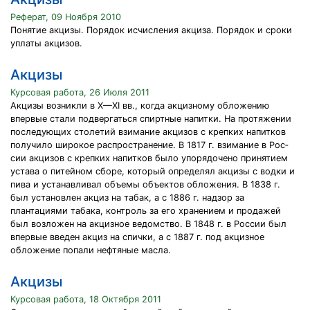
Реферат, 09 Ноября 2010
Понятие акцизы. Порядок исчисления акциза. Порядок и сроки
уплаты акцизов.
Акцизы
Курсовая работа, 26 Июля 2011
Акцизы возникли в X—XI вв., когда акцизному обложению
впервые стали подвергаться спиртные напитки. На протяжении
последующих столетий взимание акцизов с крепких напитков
получило широкое распространение. В 1817 г. взимание в Рос­
сии акцизов с крепких напитков было упорядочено принятием
устава о питейном сборе, который определял акцизы с водки и
пива и устанавливал объемы объектов обложения. В 1838 г.
был установлен акциз на табак, а с 1886 г. надзор за
плантациями табака, контроль за его хранением и продажей
был возложен на акцизное ведомство. В 1848 г. в России был
впервые введен ак­циз на спички, а с 1887 г. под акцизное
обложение попали неф­тяные масла.
Акцизы
Курсовая работа, 18 Октября 2011