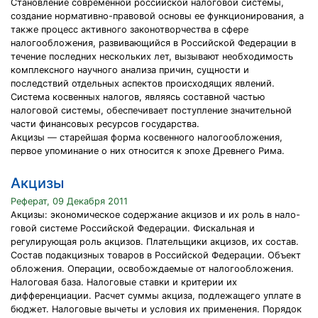
Становление современной российской налоговой системы,
создание нормативно-правовой основы ее функционирования, а
также процесс активного законотворчества в сфере
налогообложения, развивающийся в Российской Федерации в
течение последних нескольких лет, вызывают необходимость
комплексного научного анализа причин, сущности и
последствий отдельных аспектов происходящих явлений.
Система косвенных налогов, являясь составной частью
налоговой системы, обеспечивает поступление значительной
части финансовых ресурсов государства.
Акцизы — старейшая форма косвенного налогообложения,
первое упоминание о них относится к эпохе Древнего Рима.
Акцизы
Реферат, 09 Декабря 2011
Акцизы: экономическое содержание акцизов и их роль в нало-
говой системе Российской Федерации. Фискальная и
регулирующая роль акцизов. Плательщики акцизов, их состав.
Состав подакцизных товаров в Российской Федерации. Объект
обложения. Операции, освобождаемые от налогообложения.
Налоговая база. Налоговые ставки и критерии их
дифференциации. Расчет суммы акциза, подлежащего уплате в
бюджет. Налоговые вычеты и условия их применения. Порядок