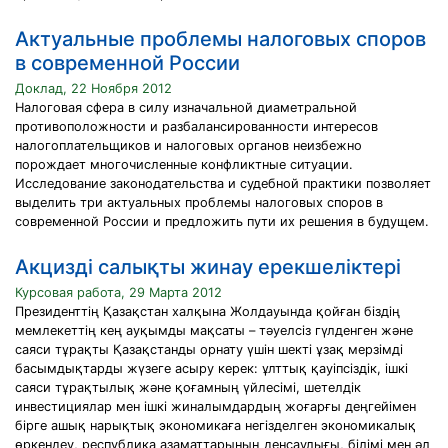
Актуальные проблемы налоговых споров
в современной России
Доклад, 22 Ноября 2012
Налоговая сфера в силу изначальной диаметральной
противоположности и разбалансированности интересов
налогоплательщиков и налоговых органов неизбежно
порождает многочисленные конфликтные ситуации.
Исследование законодательства и судебной практики позволяет
выделить три актуальных проблемы налоговых споров в
современной России и предложить пути их решения в будущем.
Акцизді салықты жинау ерекшеліктері
Курсовая работа, 29 Марта 2012
Президенттің Қазақстан халқына Жолдауында қойған біздің
мемлекеттің кең ауқымды мақсаты – тәуелсіз гүлденген және
саяси тұрақты Қазақстанды орнату үшін шекті ұзақ мерзімді
басымдықтарды жүзеге асыру керек: ұлттық қауіпсіздік, ішкі
саяси тұрақтылық және қоғамның үйлесімі, шетелдік
инвестициялар мен ішкі жиналымдардың жоғарғы деңгейімен
бірге ашық нарықтық экономикаға негізделген экономикалық
өркендеу, республика азаматтарының денсаулығы, білімі мен әл