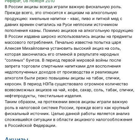
Реферат, 08 Ноября 2010
В России акцизы всегда играли важную фискальную роль.
Прежде всего, это относится к акцизам на алкогольную
продукцию: хмельные напитки - квас, пиво и питной мед с
давних времен считались на Руси неплохим источником
пополнения казны. Помимо акцизов на алкогольную продукцию
В России издавна широко использовались акцизы на предметы
массового потребления. Печально известна попытка царя
Алексея Михайловича установить высокий акциз на соль,
которая закончилась его отменой в результате народных
"соляных" бунтов. В период первой мировой войны после
запрета торговли спиртными напитками для восполнения
недополученных доходов от производства и реализации
алкоголя были резко повышены акцизы на табак, спички,
керосин. В период НЭПа существовало огромное количество
всевозможных акцизов на чай, кофе, сахар, соль, табак, спички,
нефтепродукты, текстильные изделия.
Таким образом, на протяжении веков акцизы играли важную
роль в налоговой системе России, прежде всего как крупный
фискальный источник. Целью данной работы является анализ
сложившейся ситуации в области акцизного налогообложения
в Российской Федерации.
Акцизы