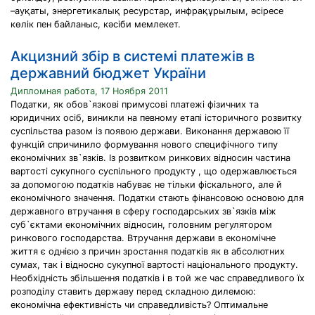
–ауқаты, энергетикалық ресурстар, инфрақұрылым, әсіресе
көлік пен байланыс, кәсіби мемлекет.
Акцизний збір в системі платежів в
державний бюджет України
Дипломная работа, 17 Ноября 2011
Податки, як обов`язкові примусові платежі фізичних та
юридичних осіб, виникли на певному етапі історичного розвитку
суспільства разом із появою держави. Виконання державою її
функцій спричинило формування нового специфічного типу
економічних зв`язків. Із розвитком ринкових відносин частина
вартості сукупного суспільного продукту , що одержавлюється
за допомогою податків набуває не тільки фіскального, але й
економічного значення. Податки стають фінансовою основою для
державного втручання в сферу господарських зв`язків між
суб`єктами економічних відносин, головним регулятором
ринкового господарства. Втручання держави в економічне
життя є однією з причин зростання податків як в абсолютних
сумах, так і відносно сукупної вартості національного продукту.
Необхідність збільшення податків і в той же час справедливого їх
розподілу ставить державу перед складною дилемою:
економічна ефективність чи справедливість? Оптимальне