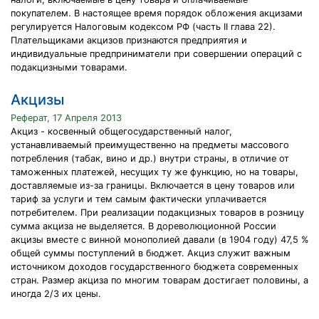
покупателем. В настоящее время порядок обложения акцизами
регулируется Налоговым кодексом РФ (часть II глава 22).
Плательщиками акцизов признаются предприятия и
индивидуальные предприниматели при совершении операций с
подакцизными товарами.
Акцизы
Реферат, 17 Апреля 2013
Акциз - косвенный общегосударственный налог,
устанавливаемый преимущественно на предметы массового
потребления (табак, вино и др.) внутри страны, в отличие от
таможенных платежей, несущих ту же функцию, но на товары,
доставляемые из-за границы. Включается в цену товаров или
тариф за услуги и тем самым фактически уплачивается
потребителем. При реализации подакцизных товаров в розницу
сумма акциза не выделяется. В дореволюционной России
акцизы вместе с винной монополией давали (в 1904 году) 47,5 %
общей суммы поступлений в бюджет. Акциз служит важным
источником доходов государственного бюджета современных
стран. Размер акциза по многим товарам достигает половины, а
иногда 2/3 их цены.