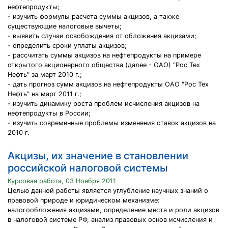
нефтепродукты;
- изучить формулы расчета суммы акцизов, а также
существующие налоговые вычеты;
- выявить случаи освобождения от обложения акцизами;
- определить сроки уплаты акцизов;
- рассчитать суммы акцизов на нефтепродукты на примере
открытого акционерного общества (далее - ОАО) "Рос Тех
Нефть" за март 2010 г.;
- дать прогноз сумм акцизов на нефтепродукты ОАО "Рос Тех
Нефть" на март 2011 г.;
- изучить динамику роста проблем исчисления акцизов на
нефтепродукты в России;
- изучить современные проблемы изменения ставок акцизов на
2010 г.
Акцизы, их значение в становлении
российской налоговой системы
Курсовая работа, 03 Ноября 2011
Целью данной работы является углубление научных знаний о
правовой природе и юридическом механизме:
налогообложения акцизами, определение места и роли акцизов
в налоговой системе РФ, анализ правовых основ исчисления и