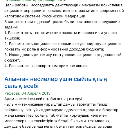
Цель работы: исследовать действующий механизм исчисления
акцизов и определить перспективы его развития в современной
налоговой системе Российской Федерации.
В соответствии с данной целью были поставлены следующие
задачи:
1. Рассмотреть теоретические аспекты исчисления и уплаты
акцизов;
2. Рассмотреть социально-экономическую природу акцизов и
показать их роль в формировании доходов бюджета;
3. Исследовать динамику поступления акцизов в федеральный
бюджет;
4. Рассчитать на конкретном примере акциз;
Алынған несиелер үшін сыйлықтың
салық есебі
Реферат, 04 Апреля 2013
Адам әрекетінен кейін табиғаттың өзгеруі
Ғылыми-техниканың ғарыштап дамуы табиғатты тиімді
пайдалану -ісін ұйымдастыруда адамзаттың алдына бірқатар
жаңа міндеттер қойып, табиғатты қорғаудық көптеген
мәселелерін шиеленістіріп жіберді. Ғылыми-техникалық
дамудың барысында негізгі бағыттық әрқайсысы оларды