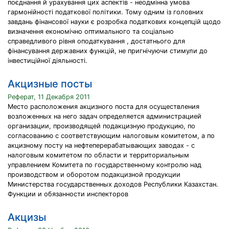
поєднання й урахування цих аспектів - неодмінна умова
гармонійності податкової політики. Тому одним із головних
завдань фінансової науки є розробка податкових концепцій щодо
визначення економічно оптимального та соціально
справедливого рівня оподаткування , достатнього для
фінансування державних функцій, не пригнічуючи стимули до
інвестиційної діяльності.
Акцизные посты
Реферат, 11 Декабря 2011
Место расположения акцизного поста для осуществления
возложенных на него задач определяется администрацией
организации, производящей подакцизную продукцию, по
согласованию с соответствующим налоговым комитетом, а по
акцизному посту на нефтеперерабатывающих заводах - с
налоговым комитетом по области и территориальным
управлением Комитета по государственному контролю над
производством и оборотом подакцизной продукции
Министерства государственных доходов Республики Казахстан.
Функции и обязанности инспекторов
Акцизы