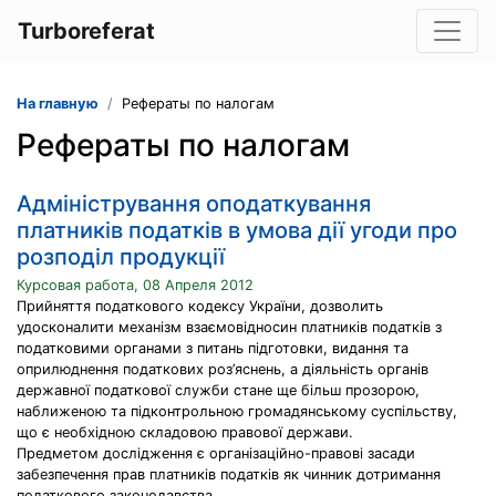
Turboreferat
На главную
Рефераты по налогам
Рефераты по налогам
Адміністрування оподаткування
платників податків в умова дії угоди про
розподіл продукції
Курсовая работа, 08 Апреля 2012
Прийняття податкового кодексу України, дозволить
удосконалити механізм взаємовідносин платників податків з
податковими органами з питань підготовки, видання та
оприлюднення податкових роз’яснень, а діяльність органів
державної податкової служби стане ще більш прозорою,
наближеною та підконтрольною громадянському суспільству,
що є необхідною складовою правової держави.
Предметом дослідження є організаційно-правові засади
забезпечення прав платників податків як чинник дотримання
податкового законодавства .