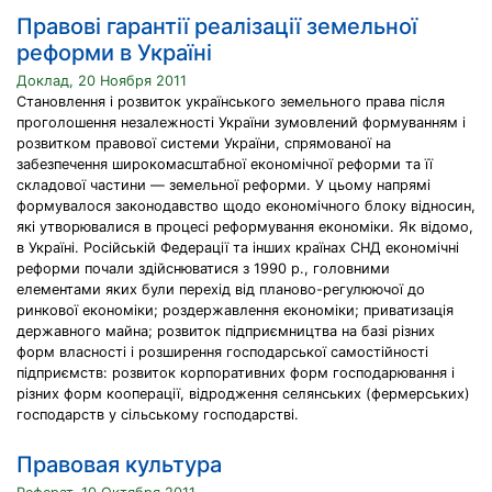
Правові гарантії реалізації земельної
реформи в Україні
Доклад, 20 Ноября 2011
Становлення і розвиток українського земельного права після
проголошення незалежності України зумовлений формуванням і
розвитком правової системи України, спрямованої на
забезпечення широкомасштабної економічної реформи та її
складової частини — земельної реформи. У цьому напрямі
формувалося законодавство щодо економічного блоку відносин,
які утворювалися в процесі реформування економіки. Як відомо,
в Україні. Російській Федерації та інших країнах СНД економічні
реформи почали здійснюватися з 1990 р., головними
елементами яких були перехід від планово-регулюючої до
ринкової економіки; роздержавлення економіки; приватизація
державного майна; розвиток підприємництва на базі різних
форм власності і розширення господарської самостійності
підприємств: розвиток корпоративних форм господарювання і
різних форм кооперації, відродження селянських (фермерських)
господарств у сільському господарстві.
Правовая культура