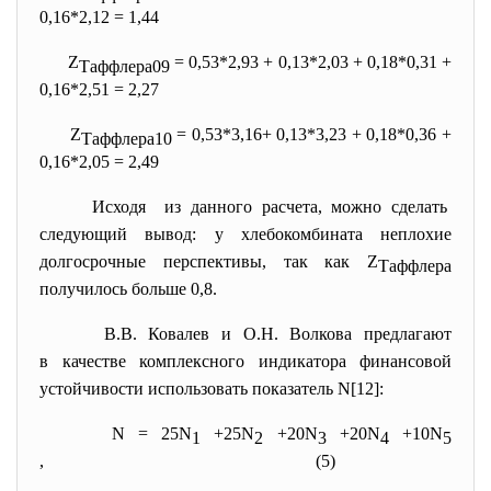
0,16*2,12 = 1,44
Z
= 0,53*2,93 + 0,13*2,03 + 0,18*0,31 +
Таффлера09
0,16*2,51 = 2,27
Z
= 0,53*3,16+ 0,13*3,23 + 0,18*0,36 +
Таффлера10
0,16*2,05 = 2,49
Исходя из данного расчета, можно сделать
следующий вывод: у хлебокомбината неплохие
долгосрочные перспективы, так как Z
Таффлера
получилось больше 0,8.
В.В. Ковалев и О.Н. Волкова предлагают
в качестве комплексного индикатора финансовой
устойчивости использовать показатель N[12]:
N = 25N
+25N
+20N
+20N
+10N
1
2
3
4
5
,
(5)