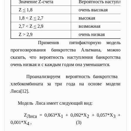
Значение Z-счета
Вероятность наступления
Z
<
1,8
очень высокая
1,8 < Z
<
2,7
высокая
2,7 < Z
<
2,9
возможная
Z > 2,9
очень низкая
Применив пятифакторную модель
прогнозирования банкротства Альтмана, можно
сказать, что вероятность наступления банкротства
очень низкая и с каждым годом она уменьшается.
Проанализируем вероятность банкротства
хлебокомбината за три года на основе модели
Лиса[12].
Модель Лиса имеет следующий вид:
Z
= 0,063*Х
+ 0,092*Х
+ 0,057*Х
+
Лиса
1
2
3
0,001*Х
, (3)
4