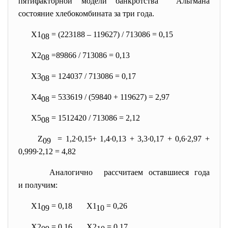
пятифакторной модели банкротства Альтмана
состояние хлебокомбината за три года.
Х1
= (223188 – 119627) / 713086 = 0,15
08
Х2
=89866 / 713086 = 0,13
08
Х3
= 124037 / 713086 = 0,17
08
Х4
= 533619 / (59840 + 119627) = 2,97
08
Х5
= 1512420 / 713086 = 2,12
08
Z
= 1,2∙0,15+ 1,4∙0,13 + 3,3∙0,17 + 0,6∙2,97 +
09
0,999∙2,12 = 4,82
Аналогично рассчитаем оставшиеся года
и получим:
Х1
= 0,18 Х1
= 0,26
09
10
Х2
= 0,16 Х2
= 0,17