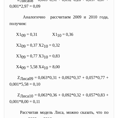
Лиса08
0,001*2,97 = 0,09
Аналогично рассчитаем 2009 и 2010 года,
получим:
Х1
= 0,31 Х1
= 0,36
09
10
Х2
= 0,37 Х2
= 0,32
09
10
Х3
= 0,77 Х3
= 0,83
09
10
Х4
= 5,58 Х4
= 8,00
09
10
Z
= 0,063*0,31 + 0,092*0,37 + 0,057*0,77 +
Лиса09
0,001*5,58 = 0,10
Z
= 0,063*0,36 + 0,092*0,32 + 0,057*0,83 +
Лиса10
0,001*8,00 = 0,11
Рассчитав модель Лиса, можно сказать, что по