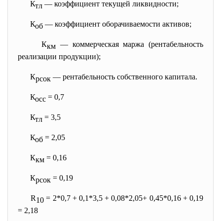
К
— коэффициент текущей ликвидности;
тл
К
— коэффициент оборачиваемости активов;
об
К
— коммерческая маржа (рентабельность
км
реализации продукции);
К
— рентабельность собственного капитала.
рсок
К
= 0,7
осс
К
= 3,5
тл
К
= 2,05
об
К
= 0,16
км
К
= 0,19
рсок
R
= 2*0,7 + 0,1*3,5 + 0,08*2,05+ 0,45*0,16 + 0,19
10
= 2,18