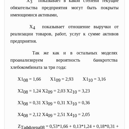
Х
показывает в какой степени текущие
3
обязательства предприятия могут быть покрыты
имеющимися активами,
Х
показывает отношение выручки от
4
реализации товаров, работ, услуг к сумме активов
предприятия.
Так же как и в остальных моделях
проанализируем вероятность банкротства
хлебокомбината за три года:
Х1
= 1,66 Х1
= 2,93 Х1
= 3,16
08
09
10
Х2
= 1,24 Х2
= 2,03 Х2
= 3,23
08
09
10
Х3
= 0,31 Х3
= 0,31 Х3
= 0,36
08
09
10
Х4
= 2,12 Х4
= 2,51 Х4
= 2,05
08
09
10
Z
= 0,53*1,66 + 0,13*1,24 + 0,18*0,31 +
Таффлера08