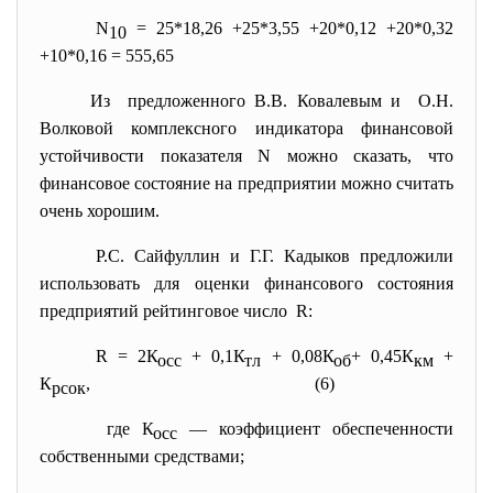
N
= 25*18,26 +25*3,55 +20*0,12 +20*0,32
10
+10*0,16 = 555,65
Из предложенного В.В. Ковалевым и О.Н.
Волковой комплексного индикатора финансовой
устойчивости показателя N можно сказать, что
финансовое состояние на предприятии можно считать
очень хорошим.
Р.С. Сайфуллин и Г.Г. Кадыков предложили
использовать для оценки финансового состояния
предприятий рейтинговое число R:
R = 2К
+ 0,1К
+ 0,08К
+ 0,45К
+
оcc
тл
об
км
К
, (6)
рсок
где К
— коэффициент обеспеченности
осс
собственными средствами;