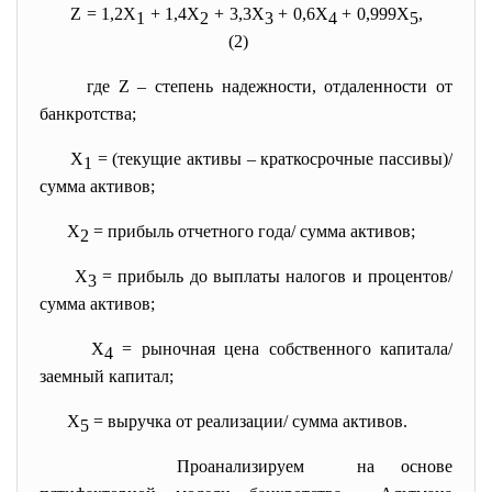
Z = 1,2Х
+ 1,4Х
+ 3,3Х
+ 0,6Х
+ 0,999Х
,
1
2
3
4
5
(2)
где Z – степень надежности, отдаленности от
банкротства;
Х
= (текущие активы – краткосрочные пассивы)/
1
сумма активов;
Х
= прибыль отчетного года/ сумма активов;
2
Х
= прибыль до выплаты налогов и процентов/
3
сумма активов;
Х
= рыночная цена собственного капитала/
4
заемный капитал;
Х
= выручка от реализации/ сумма активов.
5
Проанализируем на основе