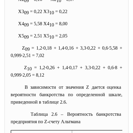
09
10
Х3
= 0,22 Х3
= 0,22
09
10
Х4
= 5,58 Х4
= 8,00
09
10
Х5
= 2,51 Х5
= 2,05
09
10
Z
= 1,2
∙
0,18 + 1,4
∙
0,16 + 3,3
∙
0,22 + 0,6
∙
5,58 +
09
0,999
∙
2,51 = 7,02
Z
= 1,2
∙
0,26 + 1,4
∙
0,17 + 3,3
∙
0,22 + 0,6
∙
8 +
10
0,999
∙
2,05 = 8,12
В зависимости от значения Z дается оценка
вероятности банкротства по определенной шкале,
приведенной в таблице 2.6.
Таблица 2.6 – Вероятность банкротства
предприятия по Z-счету Альтмана