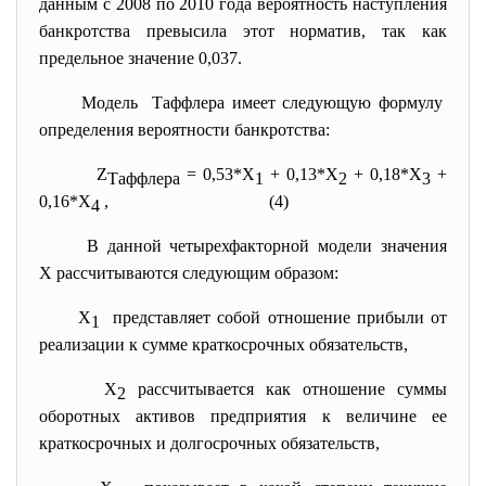
данным с 2008 по 2010 года вероятность наступления
банкротства превысила этот норматив, так как
предельное значение 0,037.
Модель Таффлера имеет следующую формулу
определения вероятности банкротства:
Z
= 0,53*Х
+ 0,13*Х
+ 0,18*Х
+
Таффлера
1
2
3
0,16*Х
, (4)
4
В данной четырехфакторной модели значения
Х рассчитываются следующим образом:
Х
представляет собой отношение
прибыли от
1
реализации к сумме краткосрочных обязательств,
Х
рассчитывается как отношение суммы
2
оборотных активов предприятия к величине ее
краткосрочных и долгосрочных обязательств,