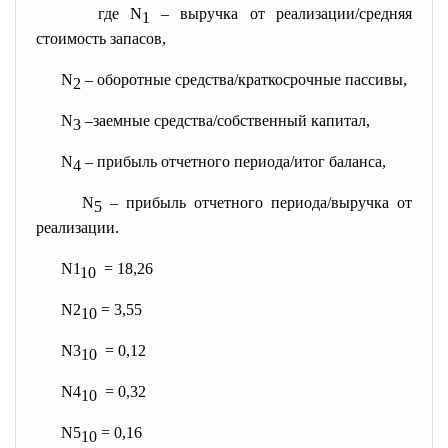
где N
– выручка от реализации/средняя
1
стоимость запасов,
N
– оборотные средства/краткосрочные пассивы,
2
N
–заемные средства/собственный капитал,
3
N
– прибыль отчетного периода/итог баланса,
4
N
– прибыль отчетного периода/выручка от
5
реализации.
N1
= 18,26
10
N2
= 3,55
10
N3
= 0,12
10
N4
= 0,32
10
N5
= 0,16
10