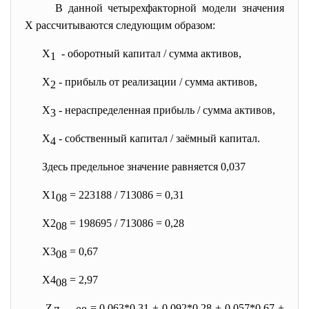
В данной четырехфакторной модели значения
Х рассчитываются следующим образом:
Х
- оборотный капитал / сумма активов,
1
Х
- прибыль от реализации / сумма активов,
2
Х
- нераспределенная прибыль / сумма активов,
3
Х
- собственный капитал / заёмный капитал.
4
Здесь предельное значение равняется 0,037
Х1
= 223188 / 713086 = 0,31
08
Х2
= 198695 / 713086 = 0,28
08
Х3
= 0,67
08
Х4
= 2,97
08
Z
= 0,063*0,31 + 0,092*0,28 + 0,057*0,67 +