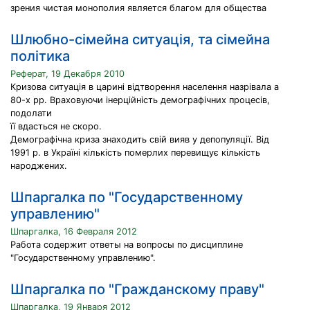
зрения чистая монополия является благом для общества
Шлюбно-сімейна ситуація, та сімейна
політика
Реферат, 19 Декабря 2010
Кризова ситуація в царині відтворення населення назрівала а
80-х pp. Враховуючи інерційність демографічних процесів,
подолати
її вдасться не скоро.
Демографічна криза знаходить свій вияв у депопуляції. Від
1991 p. в Україні кількість померлих перевищує кількість
народжених.
Шпаргалка по "Государственному
управлению"
Шпаргалка, 16 Февраля 2012
Работа содержит ответы на вопросы по дисциплине
"Государственному управлению".
Шпаргалка по "Гражданскому праву"
Шпаргалка, 19 Января 2012