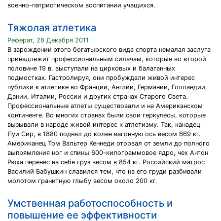
военно-патриотическом воспитании учащихся.
Тяжолая атлетика
Реферат, 28 Декабря 2011
В зарождении этого богатырского вида спорта немалая заслуга
принадлежит профессиональным силачам, которые во второй
половине 19 в. выступали на цирковых и балаганных
подмостках. Гастролируя, они пробуждали живой интерес
публики к атлетике во Франции, Англии, Германии, Голландии,
Дании, Италии, России и других странах Старого Света.
Профессиональные атлеты существовали и на Американском
континенте. Во многих странах были свои геркулесы, которые
вызывали в народе живой интерес к атлетизму. Так, канадец
Луи Сир, в 1880 поднял до колен вагонную ось весом 669 кг.
Американец Том Вальтер Кеннеди оторвал от земли до полного
выпрямления ног и спины 600-килограммовое ядро, чех Антон
Рюха перенес на себе груз весом в 854 кг. Российский матрос
Василий Бабушкин славился тем, что на его груди разбивали
молотом гранитную глыбу весом около 200 кг.
Умственная работоспособность и
повышение ее эффективности